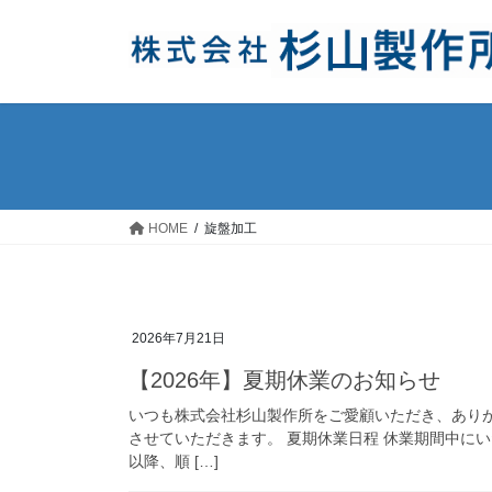
コ
ナ
ン
ビ
テ
ゲ
ン
ー
ツ
シ
へ
ョ
ス
ン
キ
に
ッ
移
HOME
旋盤加工
プ
動
2026年7月21日
【2026年】夏期休業のお知らせ
いつも株式会社杉山製作所をご愛顧いただき、あり
させていただきます。 夏期休業日程 休業期間中に
以降、順 […]